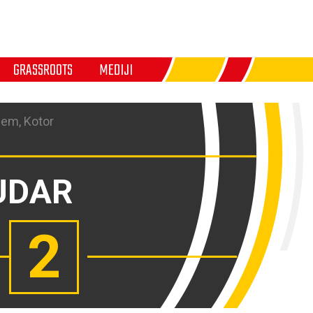
GRASSROOTS
MEDIJI
em, Kotor
UDAR
2