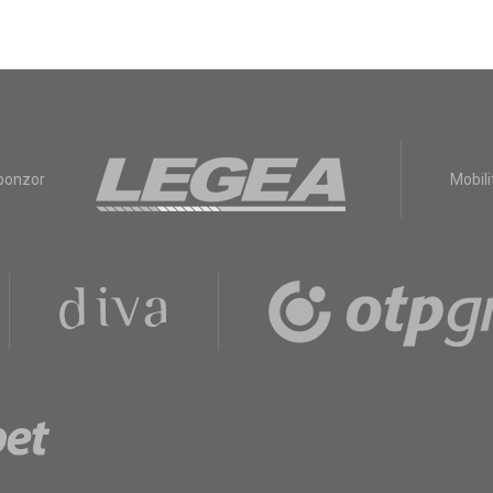
sponzor
Mobili