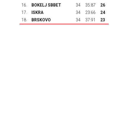
16.
BOKELJ SBBET
34
35:87
26
17.
ISKRA
34
23:66
24
18.
BRSKOVO
34
37:91
23