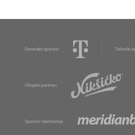
Generalni sponzor
Tehnički 
Oficijelni partneri
Sponzor takmičenja