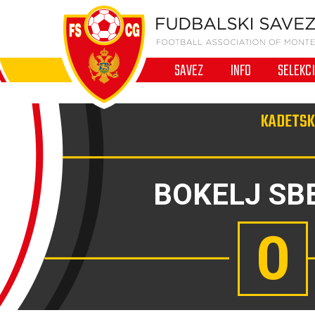
SAVEZ
INFO
SELEKC
KADETSKA
BOKELJ SB
0