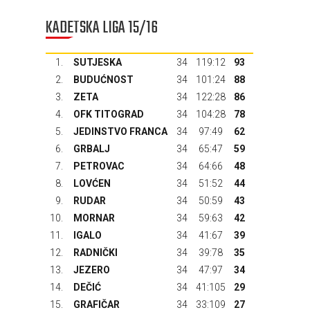
KADETSKA LIGA 15/16
1.
SUTJESKA
34
119:12
93
2.
BUDUĆNOST
34
101:24
88
3.
ZETA
34
122:28
86
4.
OFK TITOGRAD
34
104:28
78
5.
JEDINSTVO FRANCA
34
97:49
62
6.
GRBALJ
34
65:47
59
7.
PETROVAC
34
64:66
48
8.
LOVĆEN
34
51:52
44
9.
RUDAR
34
50:59
43
10.
MORNAR
34
59:63
42
11.
IGALO
34
41:67
39
12.
RADNIČKI
34
39:78
35
13.
JEZERO
34
47:97
34
14.
DEČIĆ
34
41:105
29
15.
GRAFIČAR
34
33:109
27