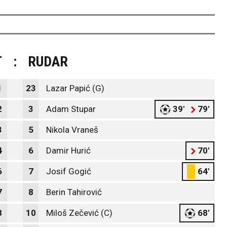
T
:
RUDAR
1
23
Lazar Papić (G)
2
3
Adam Stupar
39'
79'
3
5
Nikola Vraneš
4
6
Damir Hurić
70'
6
7
Josif Gogić
64'
7
8
Berin Tahirović
8
10
Miloš Zečević (C)
68'