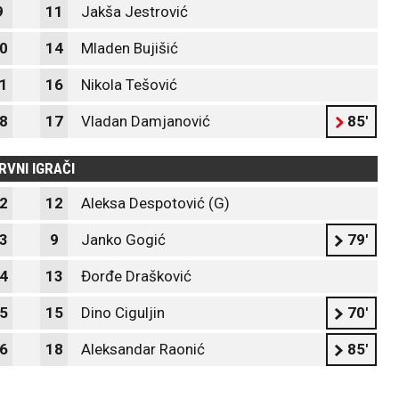
9
11
Jakša Jestrović
0
14
Mladen Bujišić
1
16
Nikola Tešović
8
17
Vladan Damjanović
85'
RVNI IGRAČI
2
12
Aleksa Despotović (G)
3
9
Janko Gogić
79'
4
13
Đorđe Drašković
5
15
Dino Ciguljin
70'
6
18
Aleksandar Raonić
85'