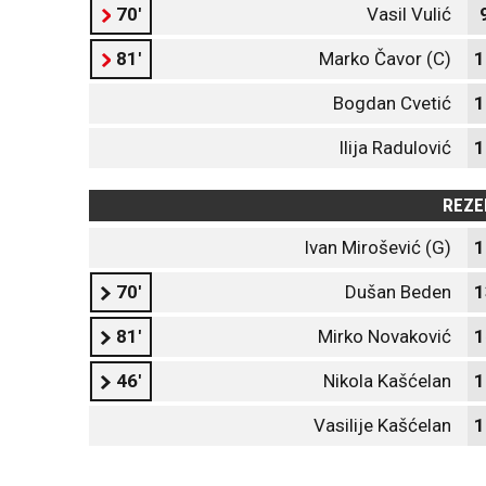
70'
Vasil Vulić
81'
Marko Čavor (C)
1
Bogdan Cvetić
1
Ilija Radulović
1
REZE
Ivan Mirošević (G)
1
70'
Dušan Beden
1
81'
Mirko Novaković
1
46'
Nikola Kašćelan
1
Vasilije Kašćelan
1