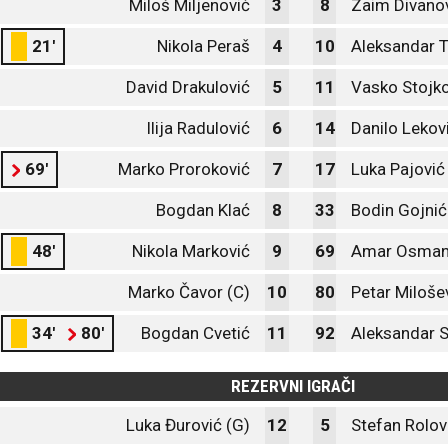
Miloš Miljenović
3
8
Zaim Divano
21'
Nikola Peraš
4
10
Aleksandar T
David Drakulović
5
11
Vasko Stojko
Ilija Radulović
6
14
Danilo Lekov
69'
Marko Proroković
7
17
Luka Pajović
Bogdan Klać
8
33
Bodin Gojnić
48'
Nikola Marković
9
69
Amar Osman
Marko Čavor (C)
10
80
Petar Miloše
34'
80'
Bogdan Cvetić
11
92
Aleksandar 
REZERVNI IGRAČI
Luka Đurović (G)
12
5
Stefan Rolov