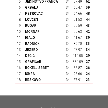
5.
JEDINSTVO FRANCA
34
97:49
62
6.
GRBALJ
34
65:47
59
7.
PETROVAC
34
64:66
48
8.
LOVĆEN
34
51:52
44
9.
RUDAR
34
50:59
43
10.
MORNAR
34
59:63
42
11.
IGALO
34
41:67
39
12.
RADNIČKI
34
39:78
35
13.
JEZERO
34
47:97
34
14.
DEČIĆ
34
41:105
29
15.
GRAFIČAR
34
33:109
27
16.
BOKELJ SBBET
34
35:87
26
17.
ISKRA
34
23:66
24
18.
BRSKOVO
34
37:91
23