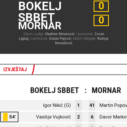
BOKELJ
0
SBBET
0
MORNAR
Glavni sudija:
Vladimir Miranović
, I pomoćnik:
Zoran
Ljajčaj
, II pomoćnik:
Dušan Pajović
, Match Delegate:
Radoje
Nenadović
IZVJEŠTAJ
BOKELJ SBBET
:
MORNAR
Igor Nikić (G)
1
41
Martin Popov
54'
Vasilije Vujković
2
6
Davor Marko