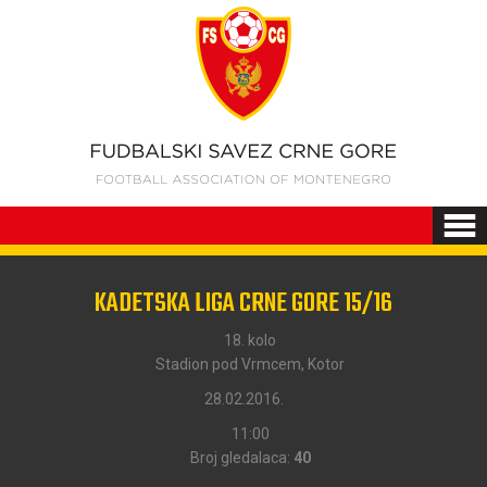
KADETSKA LIGA CRNE GORE 15/16
18. kolo
Stadion pod Vrmcem, Kotor
28.02.2016.
11:00
Broj gledalaca:
40