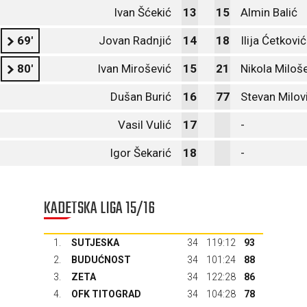
Ivan Šćekić
13
15
Almin Balić
69'
Jovan Radnjić
14
18
Ilija Ćetković
80'
Ivan Mirošević
15
21
Nikola Miloš
Dušan Burić
16
77
Stevan Milov
Vasil Vulić
17
-
Igor Šekarić
18
-
KADETSKA LIGA 15/16
1.
SUTJESKA
34
119:12
93
2.
BUDUĆNOST
34
101:24
88
3.
ZETA
34
122:28
86
4.
OFK TITOGRAD
34
104:28
78