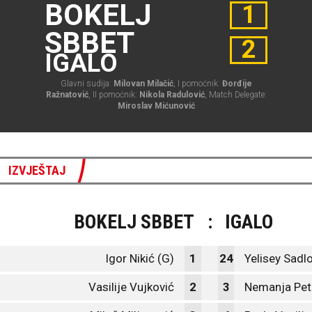
BOKELJ
1
SBBET
2
IGALO
Glavni sudija:
Milovan Milačić
, I pomoćnik:
Đorđije
Ražnatović
, II pomoćnik:
Nikola Radulović
, Match Delegate:
Miroslav Mićunović
IZVJEŠTAJ
BOKELJ SBBET
:
IGALO
Igor Nikić (G)
1
24
Yelisey Sadlo
Vasilije Vujković
2
3
Nemanja Pet