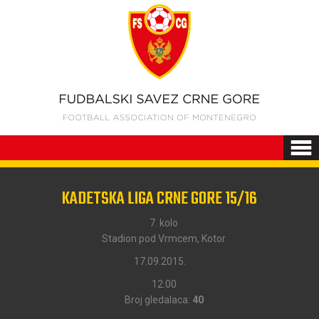
KADETSKA LIGA CRNE GORE 15/16
7. kolo
Stadion pod Vrmcem, Kotor
17.09.2015.
12:00
Broj gledalaca:
40