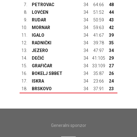
7.
PETROVAC
34
64:66
48
8.
LOVĆEN
34
51:52
44
9.
RUDAR
34
50:59
43
10.
MORNAR
34
59:63
42
11.
IGALO
34
41:67
39
12.
RADNIČKI
34
39:78
35
13.
JEZERO
34
47:97
34
14.
DEČIĆ
34
41:105
29
15.
GRAFIČAR
34
33:109
27
16.
BOKELJ SBBET
34
35:87
26
17.
ISKRA
34
23:66
24
18.
BRSKOVO
34
37:91
23
Generalni sponzor