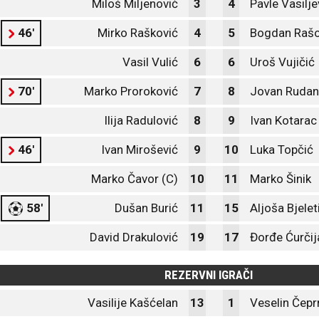
Miloš Miljenović
3
4
Pavle Vasilje
46'
Mirko Rašković
4
5
Bogdan Rašo
Vasil Vulić
6
6
Uroš Vujičić
70'
Marko Proroković
7
8
Jovan Rudan
Ilija Radulović
8
9
Ivan Kotarac
46'
Ivan Mirošević
9
10
Luka Topčić
Marko Čavor (C)
10
11
Marko Šinik
58'
Dušan Burić
11
15
Aljoša Bjelet
David Drakulović
19
17
Đorđe Ćurčij
REZERVNI IGRAČI
Vasilije Kašćelan
13
1
Veselin Čepr