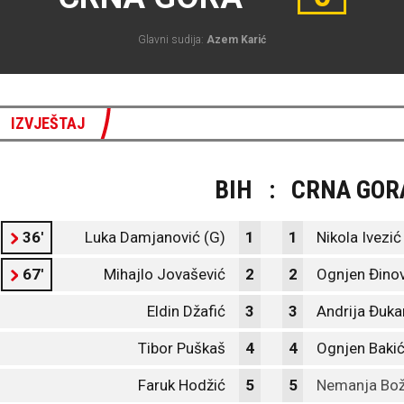
Glavni sudija:
Azem Karić
IZVJEŠTAJ
BIH
:
CRNA GOR
36'
Luka Damjanović (G)
1
1
Nikola Ivezić
67'
Mihajlo Jovašević
2
2
Ognjen Đinov
Eldin Džafić
3
3
Andrija Đuka
Tibor Puškaš
4
4
Ognjen Baki
Faruk Hodžić
5
5
Nemanja Bož