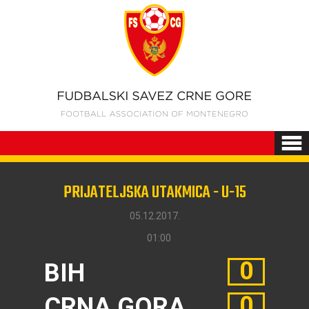
PRIJATELJSKA UTAKMICA - U-15
05.12.2017.
01:00
0
BIH
0
CRNA GORA