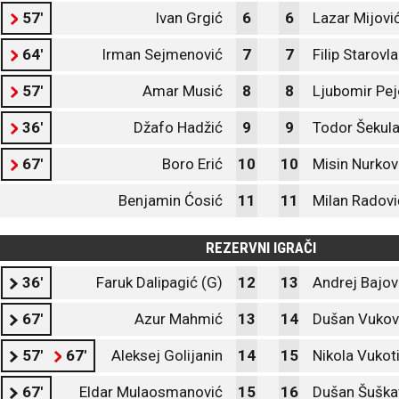
57'
Ivan Grgić
6
6
Lazar Mijovi
64'
Irman Sejmenović
7
7
Filip Starovl
57'
Amar Musić
8
8
Ljubomir Pej
36'
Džafo Hadžić
9
9
Todor Šekul
67'
Boro Erić
10
10
Misin Nurkov
Benjamin Ćosić
11
11
Milan Radovi
REZERVNI IGRAČI
36'
Faruk Dalipagić (G)
12
13
Andrej Bajov
67'
Azur Mahmić
13
14
Dušan Vukov
57'
67'
Aleksej Golijanin
14
15
Nikola Vukot
67'
Eldar Mulaosmanović
15
16
Dušan Šuška