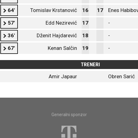
64'
Tomislav Krstanović
16
17
Enes Habibov
57'
Edd Nezirević
17
-
36'
Dženit Hajdarević
18
-
67'
Kenan Salčin
19
-
TRENERI
Amir Japaur
Obren Sarić
Generalni sponzor