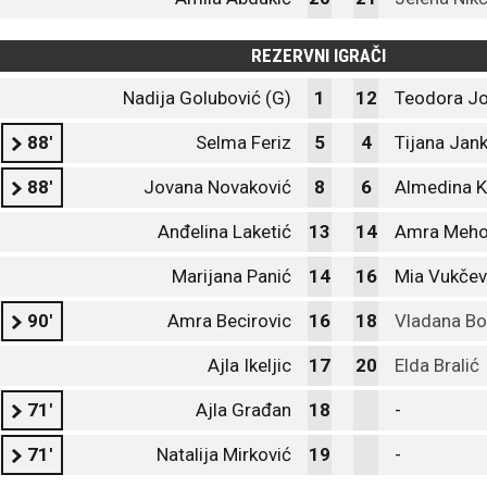
REZERVNI IGRAČI
Nadija Golubović (G)
1
12
Teodora Jo
88'
Selma Feriz
5
4
Tijana Jan
88'
Jovana Novaković
8
6
Almedina K
Anđelina Laketić
13
14
Amra Meho
Marijana Panić
14
16
Mia Vukčev
90'
Amra Becirovic
16
18
Vladana Bo
Ajla Ikeljic
17
20
Elda Bralić
71'
Ajla Građan
18
-
71'
Natalija Mirković
19
-