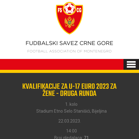
KVALIFIKACIJE ZA U-17 EURO 2023 ZA
ŽENE - DRUGA RUNDA
1. kolo
Stadium Etno Selo Stanišići, Bijeljina
22.03.2023.
14:00
Broj gledalaca:
71