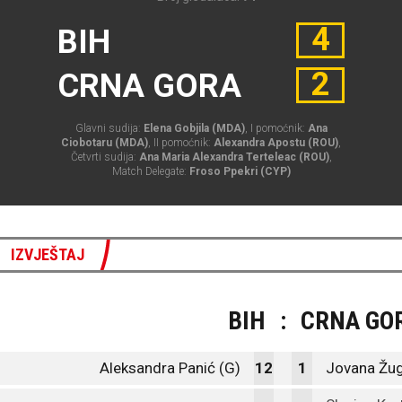
4
BIH
2
CRNA GORA
Glavni sudija:
Elena Gobjila (MDA)
, I pomoćnik:
Ana
Ciobotaru (MDA)
, II pomoćnik:
Alexandra Apostu (ROU)
,
Četvrti sudija:
Ana Maria Alexandra Terteleac (ROU)
,
Match Delegate:
Froso Ppekri (CYP)
IZVJEŠTAJ
BIH
:
CRNA GO
Aleksandra Panić (G)
12
1
Jovana Žug