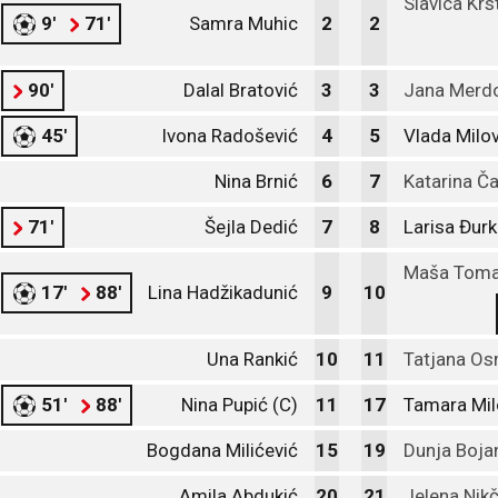
Slavica Krs
9'
71'
Samra Muhic
2
2
90'
Dalal Bratović
3
3
Jana Merd
45'
Ivona Radošević
4
5
Vlada Milov
Nina Brnić
6
7
Katarina Č
71'
Šejla Dedić
7
8
Larisa Đurk
Maša Toma
17'
88'
Lina Hadžikadunić
9
10
Una Rankić
10
11
Tatjana Os
51'
88'
Nina Pupić (C)
11
17
Tamara Mil
Bogdana Milićević
15
19
Dunja Boja
Amila Abdukić
20
21
Jelena Nik