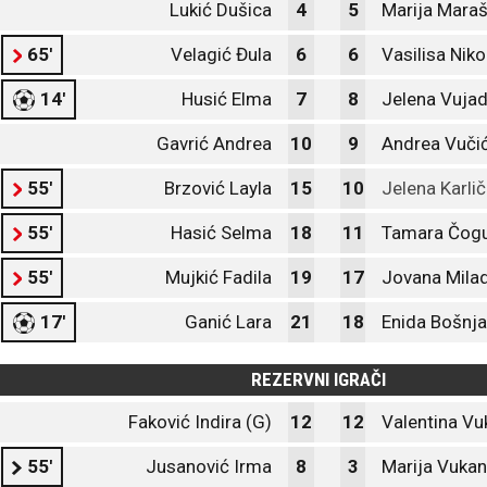
Lukić Dušica
4
5
Marija Mara
65'
Velagić Đula
6
6
Vasilisa Niko
14'
Husić Elma
7
8
Jelena Vujad
Gavrić Andrea
10
9
Andrea Vuči
55'
Brzović Layla
15
10
Jelena Karlič
55'
Hasić Selma
18
11
Tamara Čogu
55'
Mujkić Fadila
19
17
Jovana Milad
17'
Ganić Lara
21
18
Enida Bošnja
REZERVNI IGRAČI
Faković Indira (G)
12
12
Valentina Vu
55'
Jusanović Irma
8
3
Marija Vukan