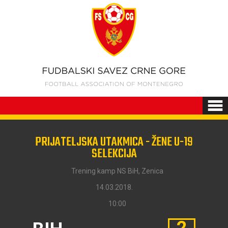
PRIJATELJSKA UTAKMICA - ŽENE U-19
SELEKCIJA
Trening kamp NS BiH, Zenica
14.03.2018.
10:00