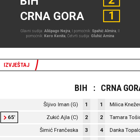
2
BIH
1
CRNA GORA
Glavni sudija:
Ališpago Nejra
, I pomoćnik:
Spahić Almira
, II
pomoćnik:
Kero Kenita
, Četvrti sudija:
Gluhić Amina
IZVJEŠTAJ
BIH
:
CRNA GOR
Šljivo Iman (G)
1
1
Milica Kneže
65'
Zukić Ajla (C)
2
2
Tamara Toši
Šimić Frančeska
3
4
Danka Topal