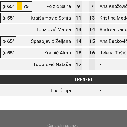
65'
75'
Feizić Saira
9
7
Ana Kneževi
55'
Kraišumović Sofija
11
13
Kristina Med
Topalović Matea
13
14
Andrea Ivano
65'
Spasojević Željana
14
15
Ana Backovi
55'
Krainić Alma
16
16
Jelena Tošić
Todorović Nataša
17
-
TRENERI
Lucić Ilija
-
Generalni sponzor