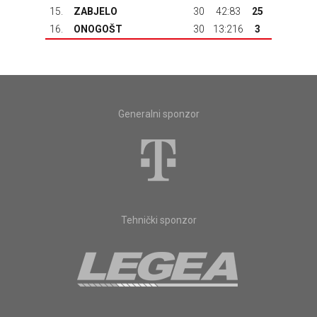
15.
ZABJELO
30
42:83
25
16.
ONOGOŠT
30
13:216
3
Generalni sponzor
Tehnički sponzor