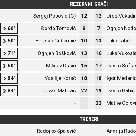
REZERVNI IGRAČI
Sergej Popović (G)
12
12
Uroš Vukadin
60'
Đorđe Tomović
9
7
Ognjen Nedo
60'
Bogdan Guberinić
10
13
Luka Fatić
71'
Ognjen Bošković
13
16
Luka Vukosl
60'
Milisav Dašić
15
17
Danilo Šofra
84'
Vasilije Korać
18
18
Igor Medeni
84'
Jovan Matović
22
19
Danilo Habić
-
22
Matije Čolov
TRENERI
Radojko Spalević
Andrija Rado