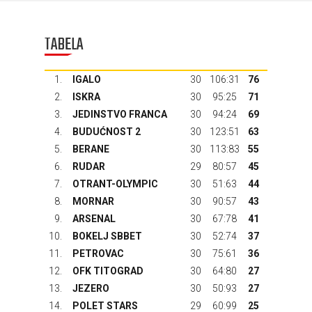
TABELA
1.
IGALO
30
106:31
76
2.
ISKRA
30
95:25
71
3.
JEDINSTVO FRANCA
30
94:24
69
4.
BUDUĆNOST 2
30
123:51
63
5.
BERANE
30
113:83
55
6.
RUDAR
29
80:57
45
7.
OTRANT-OLYMPIC
30
51:63
44
8.
MORNAR
30
90:57
43
9.
ARSENAL
30
67:78
41
10.
BOKELJ SBBET
30
52:74
37
11.
PETROVAC
30
75:61
36
12.
OFK TITOGRAD
30
64:80
27
13.
JEZERO
30
50:93
27
14.
POLET STARS
29
60:99
25