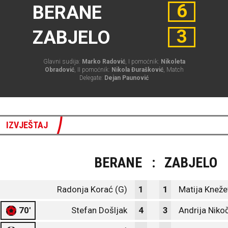
6
BERANE
3
ZABJELO
Glavni sudija:
Marko Radović
, I pomoćnik:
Nikoleta
Obradović
, II pomoćnik:
Nikola Đurašković
, Match
Delegate:
Dejan Paunović
IZVJEŠTAJ
BERANE
:
ZABJELO
Radonja Korać (G)
1
1
Matija Kneže
70'
Stefan Došljak
4
3
Andrija Niko