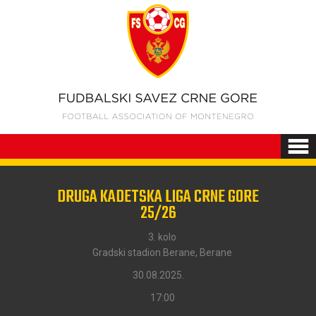
DRUGA KADETSKA LIGA CRNE GORE
25/26
3. kolo
Gradski stadion Berane, Berane
30.08.2025.
17:00