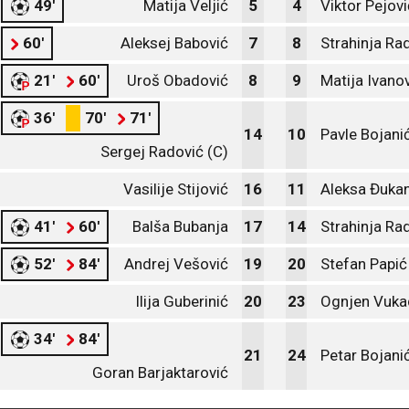
49'
Matija Veljić
5
4
Viktor Pejovi
60'
Aleksej Babović
7
8
Strahinja Ra
21'
60'
Uroš Obadović
8
9
Matija Ivano
36'
70'
71'
14
10
Pavle Bojani
Sergej Radović (C)
Vasilije Stijović
16
11
Aleksa Đuka
41'
60'
Balša Bubanja
17
14
Strahinja Ra
52'
84'
Andrej Vešović
19
20
Stefan Papić
Ilija Guberinić
20
23
Ognjen Vuka
34'
84'
21
24
Petar Bojani
Goran Barjaktarović