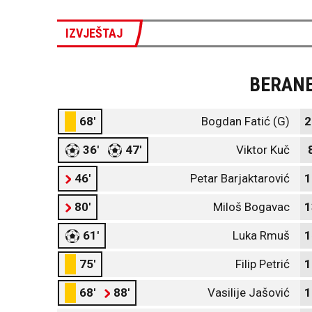
IZVJEŠTAJ
BERAN
68'
Bogdan Fatić (G)
2
36'
47'
Viktor Kuč
46'
Petar Barjaktarović
1
80'
Miloš Bogavac
1
61'
Luka Rmuš
1
75'
Filip Petrić
1
68'
88'
Vasilije Jašović
1