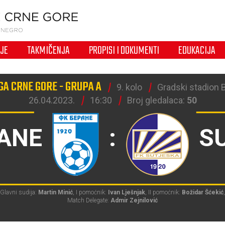
IJE
TAKMIČENJA
PROPISI I DOKUMENTI
EDUKACIJA
GA CRNE GORE - GRUPA A
9. kolo
Gradski stadion 
26.04.2023.
16:30
Broj gledalaca:
50
ANE
:
S
Glavni sudija:
Martin Minić
, I pomoćnik:
Ivan Lješnjak
, II pomoćnik:
Božidar Šćekić
,
Match Delegate:
Admir Zejnilović