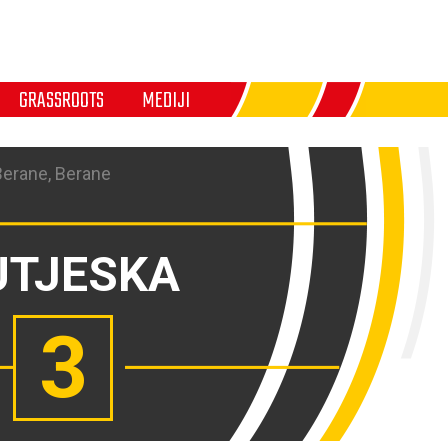
GRASSROOTS
MEDIJI
Berane, Berane
UTJESKA
3