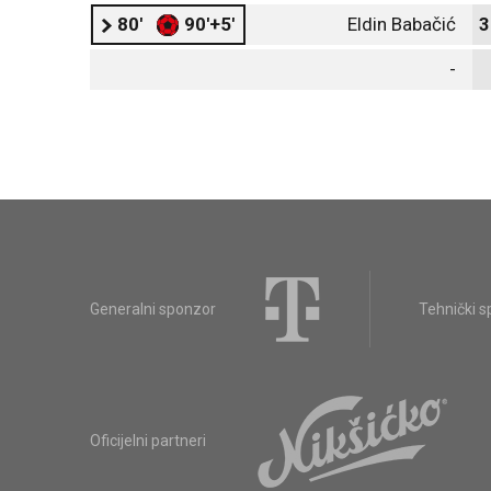
80'
90'+5'
Eldin Babačić
3
-
Generalni sponzor
Tehnički 
Oficijelni partneri