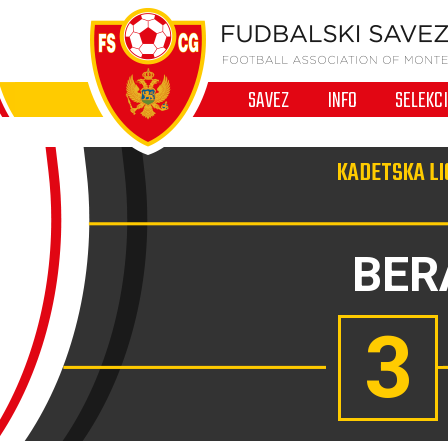
SAVEZ
INFO
SELEKC
KADETSKA LI
BER
3