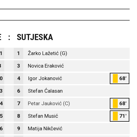
E
:
SUTJESKA
1
1
Žarko Lažetić (G)
8
3
Novica Eraković
0
4
Igor Jokanović
68'
3
6
Stefan Ćalasan
4
7
Petar Jauković (C)
68'
5
8
Stefan Musić
71'
6
9
Matija Nikčević