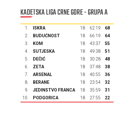
KADETSKA LIGA CRNE GORE - GRUPA A
1.
ISKRA
18
62:19
68
2.
BUDUĆNOST
18
66:19
64
3.
KOM
18
43:37
55
4.
SUTJESKA
18
49:38
51
5.
DEČIĆ
18
30:28
48
6.
ZETA
18
37:48
38
7.
ARSENAL
18
40:55
36
8.
BERANE
18
23:54
32
9.
JEDINSTVO FRANCA
18
35:59
31
10.
PODGORICA
18
27:55
22