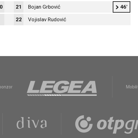
0
21
Bojan Grbović
46'
22
Vojislav Rudović
sponzor
Mobili