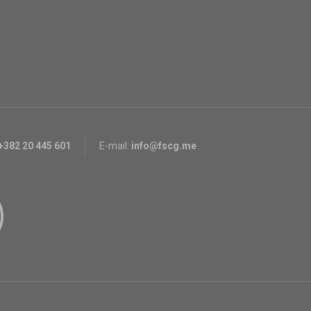
+382 20 445 601
E-mail:
info@fscg.me