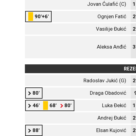
Jovan Ćulafić (C)
1
90'+6'
Ognjen Fatić
2
Vasilije Đukić
2
Aleksa Anđić
3
REZE
Radoslav Jukić (G)
2
80'
Draga Obadović
46'
68'
80'
Luka Đekić
1
Andrej Đukić
2
88'
Elsan Kujović
2