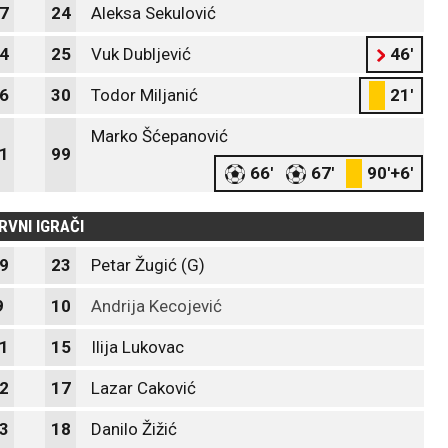
7
24
Aleksa Sekulović
4
25
Vuk Dubljević
46'
6
30
Todor Miljanić
21'
Marko Šćepanović
1
99
66'
67'
90'+6'
RVNI IGRAČI
9
23
Petar Žugić (G)
9
10
Andrija Kecojević
1
15
Ilija Lukovac
2
17
Lazar Caković
3
18
Danilo Žižić