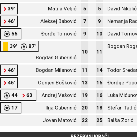
39'
Matija Veljić
5
5
David Nikolić
46'
Aleksej Babović
7
9
Nemanja Rad
56'
Đorđe Tomović
9
10
David Tomov
39'
87'
Bogdan Roga
10
11
Bogdan Guberinić
46'
Bogdan Milanović
11
14
Todor Sreda
46'
Ognjen Bošković
13
15
Đorđije Popo
44'
63'
Andrej Vešović
19
16
Luka Mićuno
17'
Ilija Guberinić
20
18
Stefan Tadić
Jovan Matović
22
25
Balša Zorić
REZERVNI IGRAČI