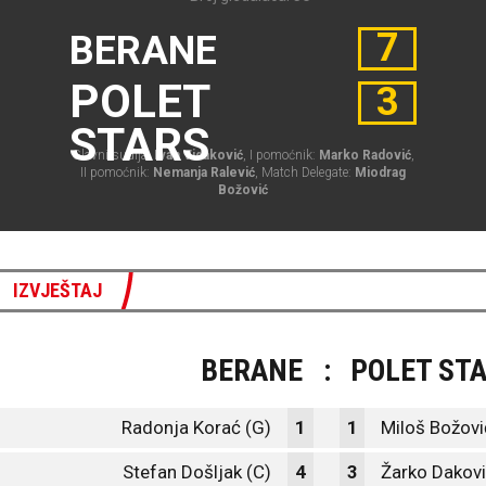
7
BERANE
POLET
3
STARS
Glavni sudija:
Ivan Vidaković
, I pomoćnik:
Marko Radović
,
II pomoćnik:
Nemanja Ralević
, Match Delegate:
Miodrag
Božović
IZVJEŠTAJ
BERANE
:
POLET ST
Radonja Korać (G)
1
1
Miloš Božovi
Stefan Došljak (C)
4
3
Žarko Dakov