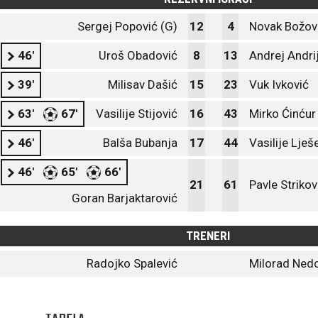
Sergej Popović (G)
12
4
Novak Božov
46'
Uroš Obadović
8
13
Andrej Andri
39'
Milisav Dašić
15
23
Vuk Ivković
63'
67'
Vasilije Stijović
16
43
Mirko Ćinćur
46'
Balša Bubanja
17
44
Vasilije Lješ
46'
65'
66'
21
61
Pavle Strikov
Goran Barjaktarović
TRENERI
Radojko Spalević
Milorad Ned