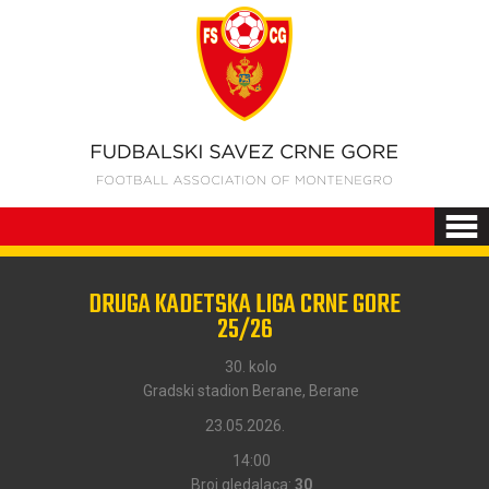
DRUGA KADETSKA LIGA CRNE GORE
25/26
30. kolo
Gradski stadion Berane, Berane
23.05.2026.
14:00
Broj gledalaca:
30