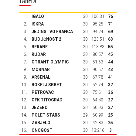
TABELA
1.
IGALO
30
106:31
76
2.
ISKRA
30
95:25
71
3.
JEDINSTVO FRANCA
30
94:24
69
4.
BUDUĆNOST 2
30
123:51
63
5.
BERANE
30
113:83
55
6.
RUDAR
29
80:57
45
7.
OTRANT-OLYMPIC
30
51:63
44
8.
MORNAR
30
90:57
43
9.
ARSENAL
30
67:78
41
10.
BOKELJ SBBET
30
52:74
37
11.
PETROVAC
30
75:61
36
12.
OFK TITOGRAD
30
64:80
27
13.
JEZERO
30
50:93
27
14.
POLET STARS
29
60:99
25
15.
ZABJELO
30
42:83
25
16.
ONOGOŠT
30
13:216
3