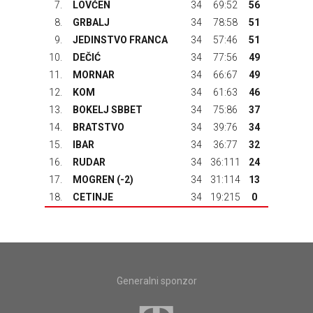
7.
LOVĆEN
34
69:52
56
8.
GRBALJ
34
78:58
51
9.
JEDINSTVO FRANCA
34
57:46
51
10.
DEČIĆ
34
77:56
49
11.
MORNAR
34
66:67
49
12.
KOM
34
61:63
46
13.
BOKELJ SBBET
34
75:86
37
14.
BRATSTVO
34
39:76
34
15.
IBAR
34
36:77
32
16.
RUDAR
34
36:111
24
17.
MOGREN (-2)
34
31:114
13
18.
CETINJE
34
19:215
0
Generalni sponzor