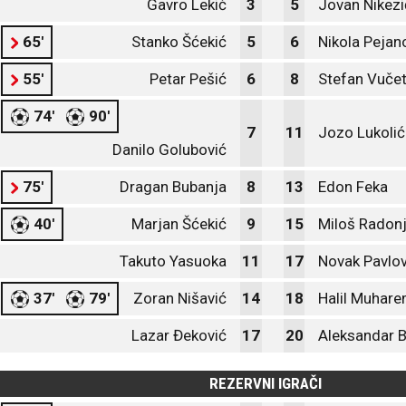
Gavro Lekić
3
5
Jovan Nikezi
65'
Stanko Šćekić
5
6
Nikola Pejan
55'
Petar Pešić
6
8
Stefan Vučet
74'
90'
7
11
Jozo Lukolić
Danilo Golubović
75'
Dragan Bubanja
8
13
Edon Feka
40'
Marjan Šćekić
9
15
Miloš Radonj
Takuto Yasuoka
11
17
Novak Pavlov
37'
79'
Zoran Nišavić
14
18
Halil Muhar
Lazar Đeković
17
20
Aleksandar B
REZERVNI IGRAČI