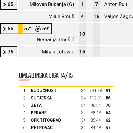
65'
Milovan Bubanja (G)
1
7
Anton Pulti
Milun Rmuš
4
16
Valjon Zagov
55'
57'
59'
10
-
Nemanja Tmušić
75'
Miljan Lutovac
15
-
OMLADINSKA LIGA 14/15
1.
BUDUĆNOST
34
141:18
91
2.
SUTJESKA
34
112:31
86
3.
ZETA
34
90:34
70
4.
BERANE
34
88:48
64
5.
OFK TITOGRAD
34
85:44
62
6.
PETROVAC
34
84:48
57