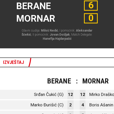
6
BERANE
0
MORNAR
Glavni sudija:
Miloš Nedić
, I pomoćnik:
Aleksandar
Šćekić
, II pomoćnik:
Jovan Došljak
, Match Delegate:
Hanefija Hajdarpašić
IZVJEŠTAJ
BERANE
:
MORNAR
Srđan Čukić (G)
12
12
Mirko Draško
Marko Đurišić (C)
2
4
Boris Ašanin