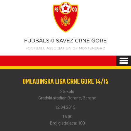
OMLADINSKA LIGA CRNE GORE 14/15
26. kolo
Gradski stadion Berane, Berane
12.04.2015.
16:30
Broj gledalaca:
100