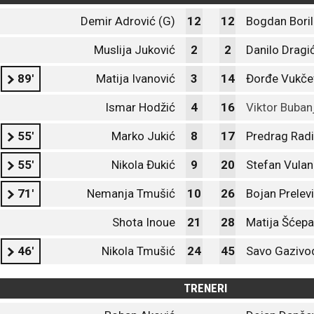
Demir Adrović (G)
12
12
Bogdan Boril
Muslija Juković
2
2
Danilo Dragi
89'
Matija Ivanović
3
14
Đorđe Vukče
Ismar Hodžić
4
16
Viktor Buban
55'
Marko Jukić
8
17
Predrag Radi
55'
Nikola Đukić
9
20
Stefan Vulan
71'
Nemanja Tmušić
10
26
Bojan Prelev
Shota Inoue
21
28
Matija Šćepa
46'
Nikola Tmušić
24
45
Savo Gazivo
TRENERI