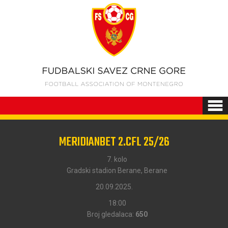
MERIDIANBET 2.CFL 25/26
7. kolo
Gradski stadion Berane, Berane
20.09.2025.
18:00
Broj gledalaca:
650