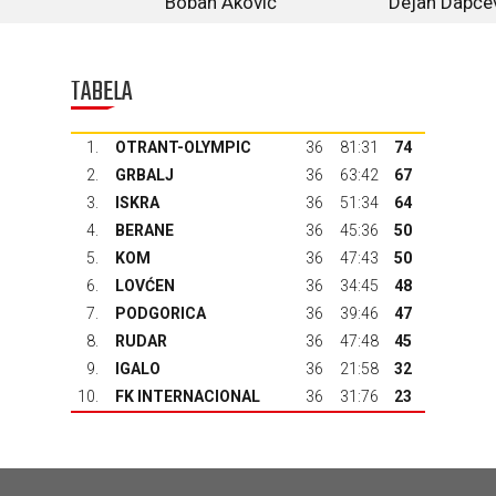
Boban Aković
Dejan Dapče
TABELA
1.
OTRANT-OLYMPIC
36
81:31
74
2.
GRBALJ
36
63:42
67
3.
ISKRA
36
51:34
64
4.
BERANE
36
45:36
50
5.
KOM
36
47:43
50
6.
LOVĆEN
36
34:45
48
7.
PODGORICA
36
39:46
47
8.
RUDAR
36
47:48
45
9.
IGALO
36
21:58
32
10.
FK INTERNACIONAL
36
31:76
23