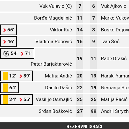
Vuk Vulević (C)
7
6
Vuk Ajković
Đorđe Magdelinić
11
7
Marko Vukov
55'
Viktor Kuč
14
8
Boško Dujov
46'
Vladimir Popović
16
9
Ivan Šoć
54'
71'
19
11
Rade Drakić
Petar Barjaktarović
12'
89'
Matija Anđić
20
13
Haruki Yama
64'
Danilo Dašić
22
19
Nemanja Bož
24'
55'
Vasilije Osmajlić
25
25
Matija Račić
Srđan Bošković
27
99
Andrii Stryz
REZERVNI IGRAČI