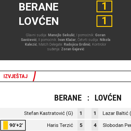
1
BERANE
1
LOVĆEN
Glavni sudija:
Manojlo Sekulić
, I pomoćnik:
Goran
Savićević
, II pomoćnik:
Ivan Klačar
, Četvrti sudija:
Nikola
Kalezić
, Match Delegate:
Radojica Grdinić
, Kontrolor
suđenja:
Zoran Gajević
IZVJEŠTAJ
BERANE
:
LOVĆEN
Stefan Kastratović (G)
1
1
Lazar Baltić 
90'+2'
Haris Terzić
5
4
Slobodan Per