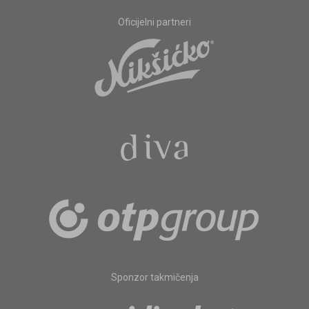
Oficijelni partneri
Sponzor takmičenja