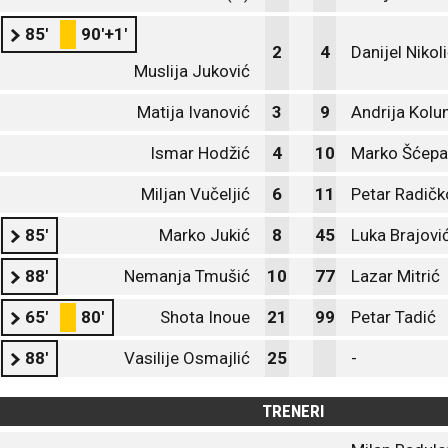
85'
90'+1'
2
4
Danijel Nikol
Muslija Juković
Matija Ivanović
3
9
Andrija Kolu
Ismar Hodžić
4
10
Marko Šćepa
Miljan Vučeljić
6
11
Petar Radičk
85'
Marko Jukić
8
45
Luka Brajovi
88'
Nemanja Tmušić
10
77
Lazar Mitrić
65'
80'
Shota Inoue
21
99
Petar Tadić
88'
Vasilije Osmajlić
25
-
TRENERI