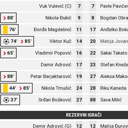
Vuk Vulević (C)
7
7
Pavle Paviće
88'
Nikola Đukić
9
8
Bogdan Obra
76'
Đorđe Magdelinić
11
17
Anđelko Bok
74'
85'
Viktor Kuč
14
20
Matija Jovan
65'
Vladimir Popović
16
22
Sakai Takato
Damir Adrović
17
23
Stefan Kneže
88'
Petar Barjaktarović
19
27
Aleksa Mako
44'
85'
Nikola Tmušić
24
28
Riku Kaneda
37'
Srđan Bošković
27
88
Sava Milić
REZERVNI IGRAČI
Demir Adrović (G)
12
12
Matija Đurov