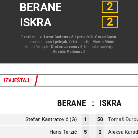
2
BERANE
2
ISKRA
Glavni sudija:
Lazar Čađenović
, I pomoćnik:
Goran Šućur
,
II pomoćnik:
Ivan Lješnjak
, Četvrti sudija:
Martin Minić
,
Match Delegate:
Dražen Jovanović
, Kontrolor suđenja:
Veselin Radunović
IZVJEŠTAJ
BERANE
:
ISKRA
Stefan Kastratović (G)
1
50
Tomaš Đurov
Haris Terzić
5
2
Aleksa Karad