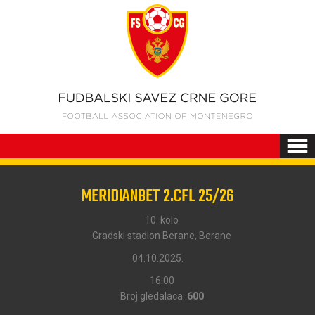
MERIDIANBET 2.CFL 25/26
10. kolo
Gradski stadion Berane, Berane
04.10.2025.
16:00
Broj gledalaca:
600