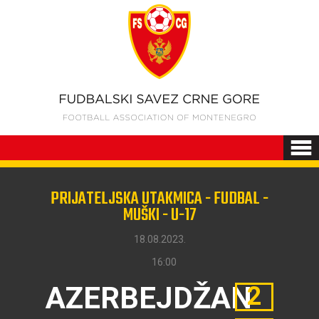
PRIJATELJSKA UTAKMICA - FUDBAL -
MUŠKI - U-17
18.08.2023.
16:00
AZERBEJDŽAN
2