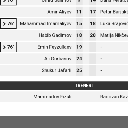
76'
Umid Salimov
9
14
Daris Ferato
Amir Aliyev
11
17
Petar Barjak
76'
Mahammad Imamaliyev
15
18
Luka Brajovi
Habib Gadimov
18
20
Matija Nikče
76'
Emin Feyzullaev
19
-
Ali Gurbanov
24
-
Shukur Jafarli
25
-
TRENERI
Mammadov Fizuli
Radovan Kav