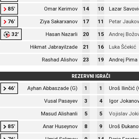
85'
Omar Kerimov
14
10
Lazar Savovi
76'
Ziya Sakarxanov
17
11
Petar Jaukov
32'
Hasan Nazarli
20
15
Andrej Božov
Hikmat Jabrayilzade
21
16
Luka Šćekić
Rashad Alishov
23
19
Andrej Pima
REZERVNI IGRAČI
46'
Ayhan Abbaszade (G)
1
1
Uroš Ilinčić 
Vusal Pasayev
3
4
Igor Jokanov
Masud Alishanli
5
5
Vojislav Jok
85'
Anar Huseynov
8
9
Uroš Đukano