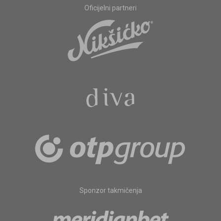
Oficijelni partneri
Sponzor takmičenja