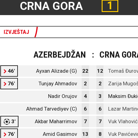
1
CRNA GORA
IZVJEŠTAJ
AZERBEJDŽAN
:
CRNA GOR
46'
Ayxan Alizade (G)
22
12
Tomaš Đurov
76'
Tunjay Ahmadov
2
2
Zarija Mugo
Nadir Orujov
4
3
Maksim Đuki
Ahmad Tarvediyev (C)
6
6
Lazar Martin
3'
Akbar Maharrimov
7
7
Vuk Vlahović
76'
Amid Gasimov
13
8
Vuk Pavićevi