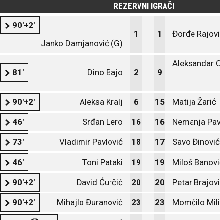
REZERVNI IGRAČI
90'+2'
1
1
Đorđe Rajovi
Janko Damjanović (G)
Aleksandar C
81'
Dino Bajo
2
9
90'+2'
Aleksa Kralj
6
15
Matija Žarić
46'
Srđan Lero
16
16
Nemanja Pav
73'
Vladimir Pavlović
18
17
Savo Đinović
46'
Toni Pataki
19
19
Miloš Banovi
90'+2'
David Ćurčić
20
20
Petar Brajov
90'+2'
Mihajlo Đuranović
23
23
Momčilo Mili