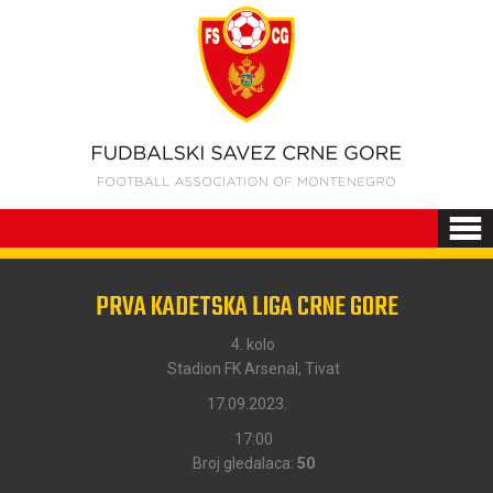
PRVA KADETSKA LIGA CRNE GORE
4. kolo
Stadion FK Arsenal, Tivat
17.09.2023.
17:00
Broj gledalaca:
50