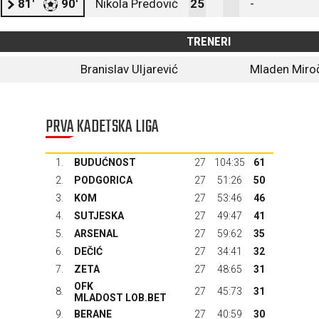
81'
90'
Nikola Predović
25
-
TRENERI
Branislav Uljarević
Mladen Miro
PRVA KADETSKA LIGA
1.
BUDUĆNOST
27
104:35
61
2.
PODGORICA
27
51:26
50
3.
KOM
27
53:46
46
4.
SUTJESKA
27
49:47
41
5.
ARSENAL
27
59:62
35
6.
DEČIĆ
27
34:41
32
7.
ZETA
27
48:65
31
OFK
8.
27
45:73
31
MLADOST LOB.BET
9.
BERANE
27
40:59
30