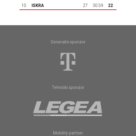
10.
ISKRA
27
30:59
22
Generalni sponzor
Tehnički sponzor
Mobility partner