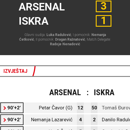
3
ARSENAL
1
ISKRA
Glavni sudija:
Luka Radulović
, I pomoćnik:
Nemanja
Ćetković
, II pomoćnik:
Dragan Ražnatović
, Match Delegate:
Radoje Nenadović
IZVJEŠTAJ
ARSENAL
:
ISKRA
90'+2'
Petar Čavor (G)
12
50
Tomaš Đurov
90'+2'
Nemanja Lazarević
4
2
Danilo Radul