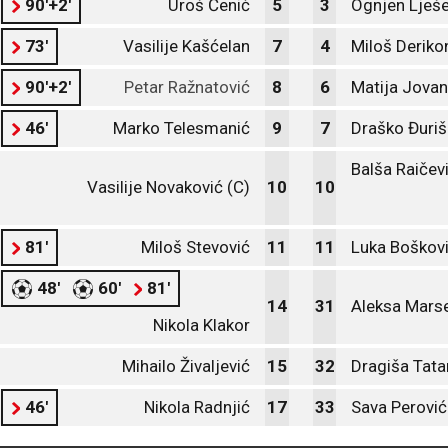
90'+2'
Uroš Čenić
5
3
Ognjen Lješe
73'
Vasilije Kašćelan
7
4
Miloš Deriko
90'+2'
Petar Ražnatović
8
6
Matija Jovan
46'
Marko Telesmanić
9
7
Draško Đuriš
Balša Raičevi
Vasilije Novaković (C)
10
10
81'
Miloš Stevović
11
11
Luka Boškov
48'
60'
81'
14
31
Aleksa Mars
Nikola Klakor
Mihailo Živaljević
15
32
Dragiša Tata
46'
Nikola Radnjić
17
33
Sava Perović