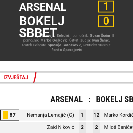
1
ARSENAL
BOKELJ
0
SBBET
Glavni sudija:
Manojlo Sekulić
, I pomoćnik:
Goran Šućur
, II
pomoćnik:
Marko Gojković
, Četvrti sudija:
Ivan Šarac
,
Match Delegate:
Spasoje Gardašević
, Kontrolor suđenja:
Ranko Spasojević
IZVJEŠTAJ
ARSENAL
:
BOKELJ S
87'
Nemanja Lemajić (G)
1
12
Marko Kordić
Zaid Niković
2
2
Miloš Baniće