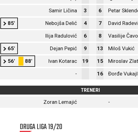
Samir Ličina
3
6
Petar Sklend
85'
Nebojša Delić
4
7
David Radevi
Ilija Radulović
6
8
Vasilije Čavo
65'
Dejan Pepić
9
13
Miloš Vukić
56'
88'
Ivan Kotarac
19
15
Miroslav Zla
-
16
Đorđe Vukajl
TRENERI
Zoran Lemajić
-
DRUGA LIGA 19/20