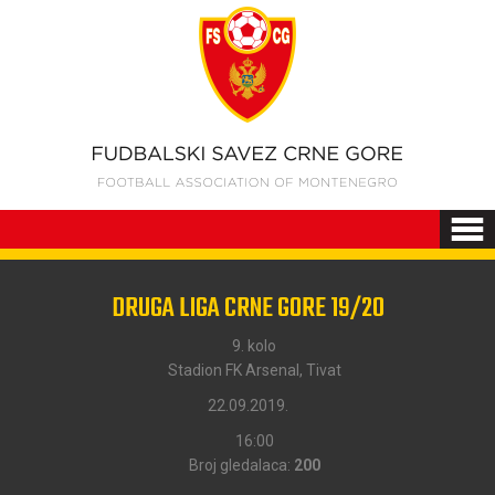
DRUGA LIGA CRNE GORE 19/20
9. kolo
Stadion FK Arsenal, Tivat
22.09.2019.
16:00
Broj gledalaca:
200