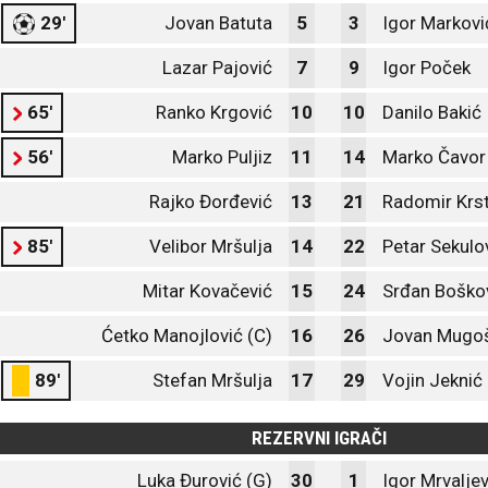
29'
Jovan Batuta
5
3
Igor Markovi
Lazar Pajović
7
9
Igor Poček
65'
Ranko Krgović
10
10
Danilo Bakić
56'
Marko Puljiz
11
14
Marko Čavor
Rajko Đorđević
13
21
Radomir Krst
85'
Velibor Mršulja
14
22
Petar Sekulo
Mitar Kovačević
15
24
Srđan Boško
Ćetko Manojlović (C)
16
26
Jovan Mugo
89'
Stefan Mršulja
17
29
Vojin Jeknić
REZERVNI IGRAČI
Luka Đurović (G)
30
1
Igor Mrvaljev