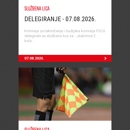
SLUŽBENA LICA
DELEGIRANJE - 07.08.2026.
Komisija za takmičenje i Sudijska komisija FSCG
delegirale su službena lica za: - utakmice 2.
kola...
07.08.2026.