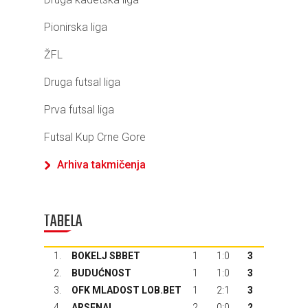
Pionirska liga
ŽFL
Druga futsal liga
Prva futsal liga
Futsal Kup Crne Gore
Arhiva takmičenja
TABELA
1.
BOKELJ SBBET
1
1:0
3
2.
BUDUĆNOST
1
1:0
3
3.
OFK MLADOST LOB.BET
1
2:1
3
4.
ARSENAL
2
0:0
2