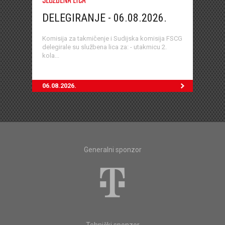
SLUŽBENA LICA
DELEGIRANJE - 06.08.2026.
Komisija za takmičenje i Sudijska komisija FSCG
delegirale su službena lica za: - utakmicu 2.
kola...
06.08.2026.
Generalni sponzor
Tehnički sponzor