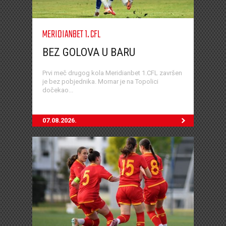
MERIDIANBET 1. CFL
BEZ GOLOVA U BARU
Prvi meč drugog kola Meridianbet 1.CFL završen
je bez pobjednika. Mornar je na Topolici
dočekao...
07.08.2026.