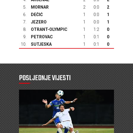
5.
MORNAR
2
0:0
2
6.
DEČIĆ
1
0:0
1
7.
JEZERO
1
0:0
1
8.
OTRANT-OLYMPIC
1
1:2
0
9.
PETROVAC
1
0:1
0
10.
SUTJESKA
1
0:1
0
POSLJEDNJE VIJESTI