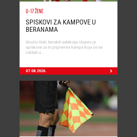
U-17 ŽENE
SPISKOVI ZA KAMPOVE U
BERANAMA
Stručni štab ženskih selekcija objavio je
spiskove za tri pripremna kampa koja će se
održati u...
07.08.2026.