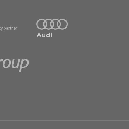
ty partner