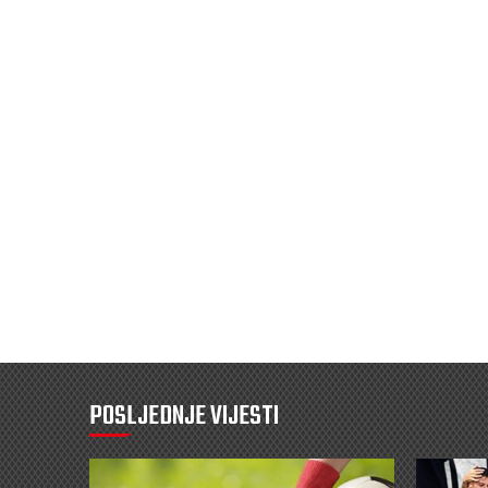
POSLJEDNJE VIJESTI