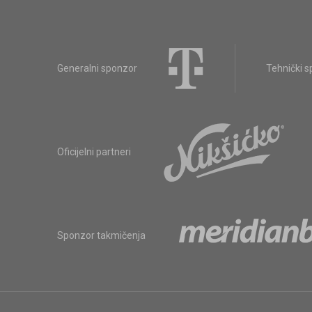
Generalni sponzor
Tehnički 
Oficijelni partneri
Sponzor takmičenja