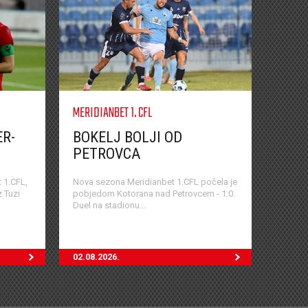
MERIDIANBET 1. CFL
ER-
BOKELJ BOLJI OD
PETROVCA
 1.CFL,
Nova sezona Meridianbet 1.CFL počela je
z Tuzi
pobjedom Kotorana nad Petrovcem - 1:0.
Duel na stadionu...
02.08.2026.