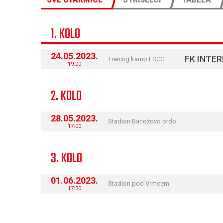
1. KOLO
24.05.2023.
FK INTE
Trening kamp FSCG
19:00
2. KOLO
28.05.2023.
Stadion Bandžovo brdo
17:00
3. KOLO
01.06.2023.
Stadion pod Vrmcem
17:30