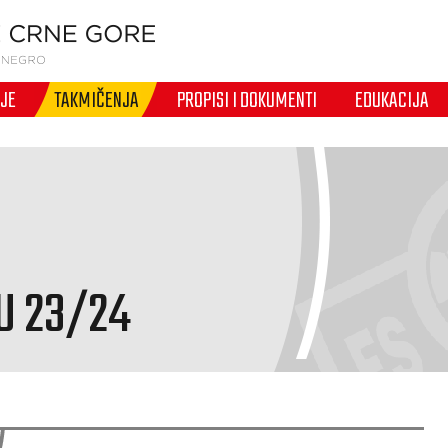
IJE
TAKMIČENJA
PROPISI I DOKUMENTI
EDUKACIJA
U 23/24