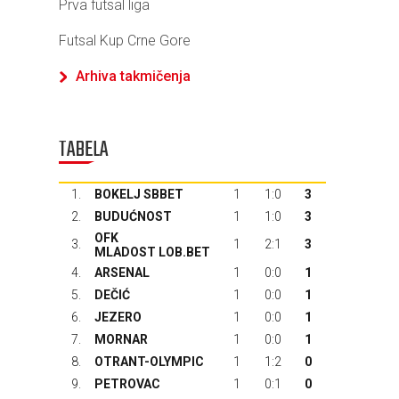
Prva futsal liga
Futsal Kup Crne Gore
Arhiva takmičenja
TABELA
1.
BOKELJ SBBET
1
1:0
3
2.
BUDUĆNOST
1
1:0
3
OFK
3.
1
2:1
3
MLADOST LOB.BET
4.
ARSENAL
1
0:0
1
5.
DEČIĆ
1
0:0
1
6.
JEZERO
1
0:0
1
7.
MORNAR
1
0:0
1
8.
OTRANT-OLYMPIC
1
1:2
0
9.
PETROVAC
1
0:1
0