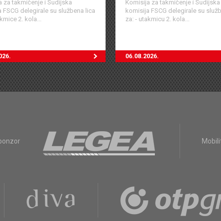
a za takmičenje i Sudijska
Komisija za takmičenje i Sudijska
a FSCG delegirale su službena lica
komisija FSCG delegirale su služb
akmice 2. kola...
za: - utakmicu 2. kola...
026.
06.08.2026.
sponzor
Mobili