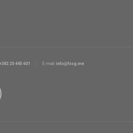
+382 20 445 601
E-mail:
info@fscg.me