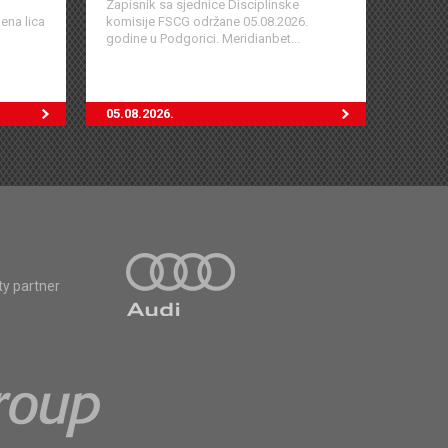
Zapisnik sa sjednice Disciplinske
ena lica
komisije FSCG održane 05.08.2026.
godine u Podgorici. Meridianbet...
05.08.2026.
ty partner