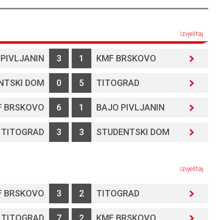
Izvještaj
 PIVLJANIN
3
1
KMF BRSKOVO
NTSKI DOM
0
5
TITOGRAD
F BRSKOVO
6
1
BAJO PIVLJANIN
TITOGRAD
3
3
STUDENTSKI DOM
Izvještaj
F BRSKOVO
3
2
TITOGRAD
TITOGRAD
7
2
KMF BRSKOVO