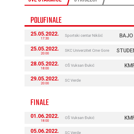
POLUFINALE
25.05.2022.
BAJO
Sportski centar Nikšić
17:30
25.05.2022.
STUDE
SKC Univerzitet Crne Gore
20:00
28.05.2022.
KM
OŠ Vuksan Đukić
18:00
29.05.2022.
SC Verde
20:00
FINALE
01.06.2022.
KM
OŠ Vuksan Đukić
18:00
05.06.2022.
SC Verde