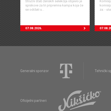
Stručni štab ženskih selekcija objavio je
Komisij
spiskove za tri pripremna kampa koja će
komisij
se održati u...
za: - ut
07.08.2026.
07.08.2
Generalni sponzor
Tehnički 
Oficijelni partneri