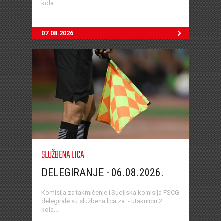
kola...
07.08.2026.
SLUŽBENA LICA
DELEGIRANJE - 06.08.2026.
Komisija za takmičenje i Sudijska komisija FSCG
delegirale su službena lica za: - utakmicu 2.
kola...