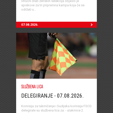
Stručni štab ženskih selekcija objavio je
spiskove za tri pripremna kampa koja će se
održati u...
07.08.2026.
SLUŽBENA LICA
DELEGIRANJE - 07.08.2026.
Komisija za takmičenje i Sudijska komisija FSCG
delegirale su službena lica za: - utakmice 2.