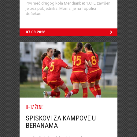
Prvi meč drugog kola Meridianbet 1.CFL završen
je bez pobjednika. Mornar je na Topolici
dočekao...
07.08.2026.
U-17 ŽENE
SPISKOVI ZA KAMPOVE U
BERANAMA