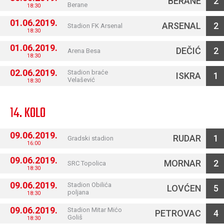
BERANE
2
Berane
18:30
01.06.2019.
ARSENAL
2
Stadion FK Arsenal
18:30
01.06.2019.
DEČIĆ
2
Arena Besa
18:30
02.06.2019.
Stadion braće
ISKRA
1
Velašević
18:30
14. KOLO
09.06.2019.
RUDAR
1
Gradski stadion
16:00
09.06.2019.
MORNAR
2
SRC Topolica
18:30
09.06.2019.
Stadion Obilića
LOVĆEN
5
poljana
18:30
09.06.2019.
Stadion Mitar Mićo
PETROVAC
4
Goliš
18:30