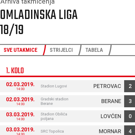
Arhiva takmičenja
OMLADINSKA LIGA
18/19
SVE UTAKMICE
STRIJELCI
TABELA
1. KOLO
02.03.2019.
PETROVAC
2
Stadion Lugovi
14:00
02.03.2019.
Gradski stadion
BERANE
3
Berane
14:00
03.03.2019.
Stadion Obilića
LOVĆEN
0
poljana
14:00
03.03.2019.
MORNAR
4
SRC Topolica
14:00