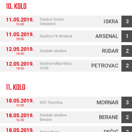
10. KOLO
11.05.2019.
Stadion braće
ISKRA
3
Velašević
15:00
11.05.2019.
ARSENAL
1
Stadion FK Arsenal
18:00
12.05.2019.
RUDAR
2
Gradski stadion
18:00
12.05.2019.
Stadion Mitar Mićo
PETROVAC
2
Goliš
18:00
11. KOLO
18.05.2019.
MORNAR
3
SRC Topolica
12:00
18.05.2019.
Gradski stadion
BERANE
2
Berane
16:30
18.05.2019.
DEČIĆ
2
Arena Besa