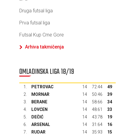
Druga futsal liga
Prva futsal liga
Futsal Kup Crne Gore
Arhiva takmičenja
OMLADINSKA LIGA 18/19
1.
PETROVAC
14
72:44
49
2.
MORNAR
14
50:46
39
3.
BERANE
14
58:66
34
4.
LOVĆEN
14
48:61
33
5.
DEČIĆ
14
43:78
19
6.
ARSENAL
14
31:64
16
7.
RUDAR
14
35:93
15