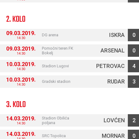
2. KOLO
09.03.2019.
ISKRA
0
DG arena
14:30
09.03.2019.
Pomoćni teren FK
ARSENAL
0
Bokelj
14:30
10.03.2019.
PETROVAC
4
Stadion Lugovi
14:30
10.03.2019.
RUDAR
3
Gradski stadion
14:30
3. KOLO
14.03.2019.
Stadion Obilića
LOVĆEN
2
poljana
14:30
14.03.2019.
MORNAR
0
SRC Topolica
14:30