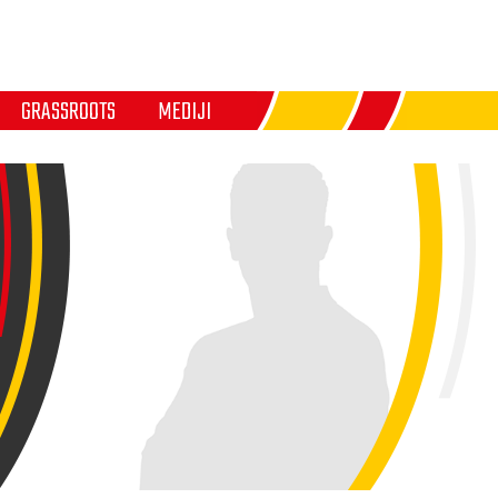
GRASSROOTS
MEDIJI