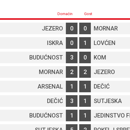
Domaćin
Gost
JEZERO
0
0
MORNAR
ISKRA
0
1
LOVĆEN
BUDUĆNOST
3
0
KOM
MORNAR
2
2
JEZERO
ARSENAL
1
1
DEČIĆ
DEČIĆ
3
1
SUTJESKA
BUDUĆNOST
1
1
JEDINSTVO 