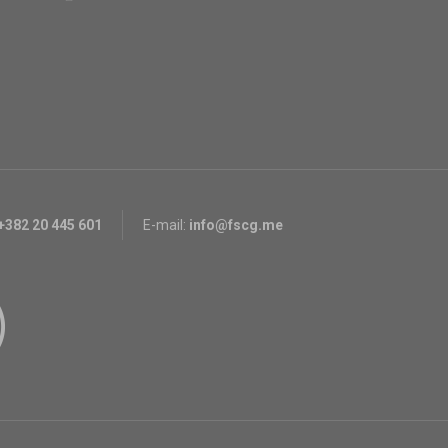
+382 20 445 601
E-mail:
info@fscg.me