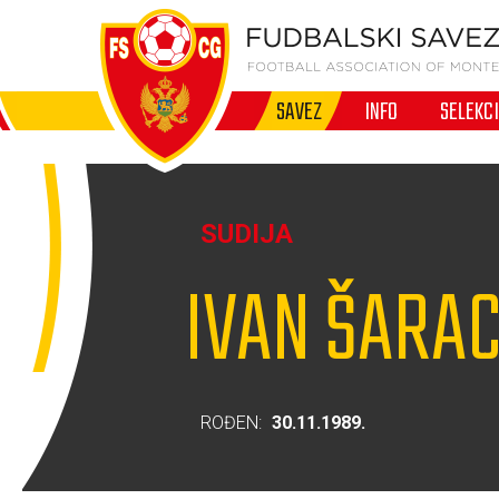
SAVEZ
INFO
SELEKC
SUDIJA
IVAN ŠARA
ROĐEN:
30.11.1989.