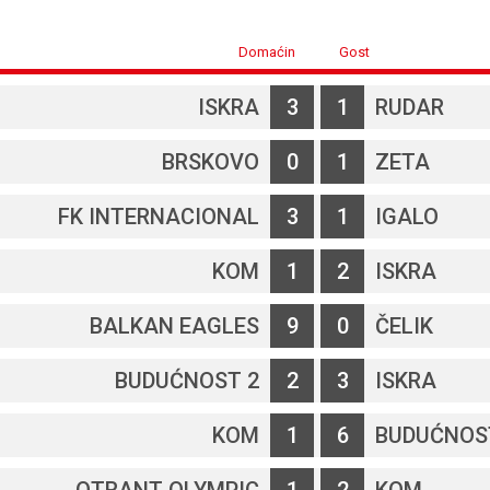
Domaćin
Gost
ISKRA
3
1
RUDAR
BRSKOVO
0
1
ZETA
FK INTERNACIONAL
3
1
IGALO
KOM
1
2
ISKRA
BALKAN EAGLES
9
0
ČELIK
BUDUĆNOST 2
2
3
ISKRA
KOM
1
6
BUDUĆNOS