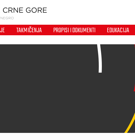
IJE
TAKMIČENJA
PROPISI I DOKUMENTI
EDUKACIJA
C