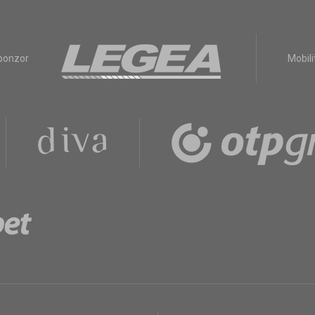
sponzor
Mobili