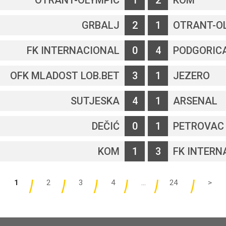
OTRANT-OLYMPIC
1
2
KOM
GRBALJ
2
1
OTRANT-O
FK INTERNACIONAL
0
4
PODGORIC
OFK MLADOST LOB.BET
3
1
JEZERO
SUTJESKA
4
1
ARSENAL
DEČIĆ
0
1
PETROVAC
KOM
1
3
FK INTERN
1
2
3
4
...
24
>