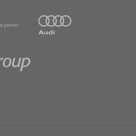
ty partner