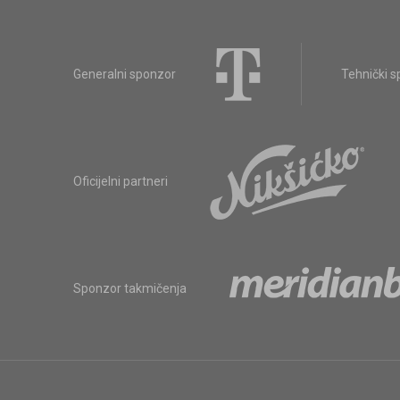
Generalni sponzor
Tehnički 
Oficijelni partneri
Sponzor takmičenja