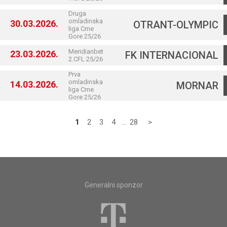
Druga
omladinska
30.03.2026.
OTRANT-OLYMPIC
liga Crne
Gore 25/26
Meridianbet
23.03.2026.
FK INTERNACIONAL
2.CFL 25/26
Prva
omladinska
14.03.2026.
MORNAR
liga Crne
Gore 25/26
1
2
3
4
...
28
>
Generalni sponzor