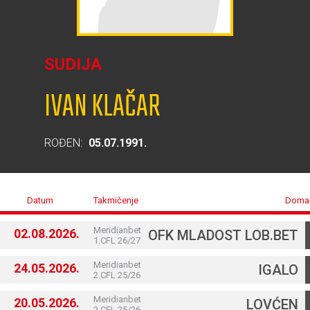
SUDIJA
IVAN KLAČAR
ROĐEN:
05.07.1991.
Datum
Takmičenje
Doma
Meridianbet
02.08.2026.
OFK MLADOST LOB.BET
1.CFL 26/27
Meridianbet
24.05.2026.
IGALO
2.CFL 25/26
Meridianbet
20.05.2026.
LOVĆEN
2.CFL 25/26