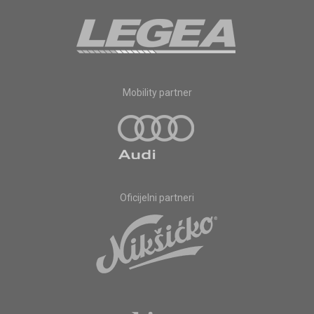
Mobility partner
Oficijelni partneri