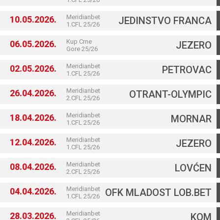
Meridianbet
10.05.2026.
JEDINSTVO FRANCA
1.CFL 25/26
Kup Crne
06.05.2026.
JEZERO
Gore 25/26
Meridianbet
02.05.2026.
PETROVAC
1.CFL 25/26
Meridianbet
26.04.2026.
OTRANT-OLYMPIC
2.CFL 25/26
Meridianbet
18.04.2026.
MORNAR
1.CFL 25/26
Meridianbet
12.04.2026.
JEZERO
1.CFL 25/26
Meridianbet
08.04.2026.
LOVĆEN
2.CFL 25/26
Meridianbet
04.04.2026.
OFK MLADOST LOB.BET
1.CFL 25/26
Meridianbet
28.03.2026.
KOM