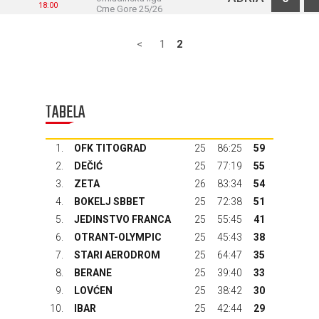
18:00
Crne Gore 25/26
<
1
2
TABELA
1.
OFK TITOGRAD
25
86:25
59
2.
DEČIĆ
25
77:19
55
3.
ZETA
26
83:34
54
4.
BOKELJ SBBET
25
72:38
51
5.
JEDINSTVO FRANCA
25
55:45
41
6.
OTRANT-OLYMPIC
25
45:43
38
7.
STARI AERODROM
25
64:47
35
8.
BERANE
25
39:40
33
9.
LOVĆEN
25
38:42
30
10.
IBAR
25
42:44
29