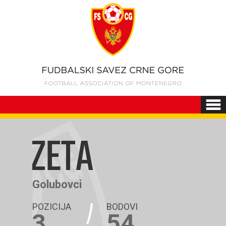
ZETA
Golubovci
POZICIJA
BODOVI
3
54