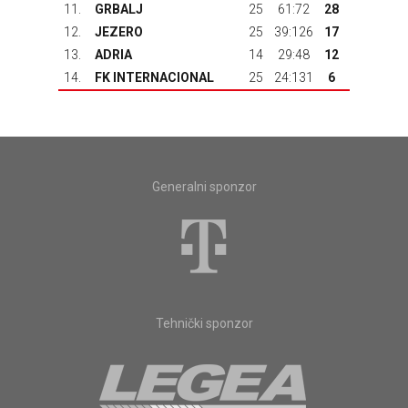
11.
GRBALJ
25
61:72
28
12.
JEZERO
25
39:126
17
13.
ADRIA
14
29:48
12
14.
FK INTERNACIONAL
25
24:131
6
Generalni sponzor
Tehnički sponzor