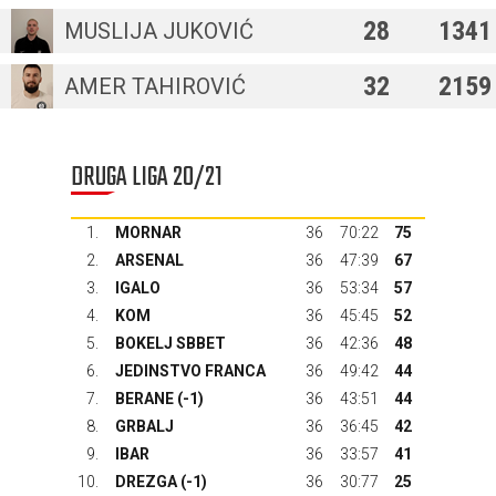
28
1341
MUSLIJA JUKOVIĆ
32
2159
AMER TAHIROVIĆ
DRUGA LIGA 20/21
1.
MORNAR
36
70:22
75
2.
ARSENAL
36
47:39
67
3.
IGALO
36
53:34
57
4.
KOM
36
45:45
52
5.
BOKELJ SBBET
36
42:36
48
6.
JEDINSTVO FRANCA
36
49:42
44
7.
BERANE
(-1)
36
43:51
44
8.
GRBALJ
36
36:45
42
9.
IBAR
36
33:57
41
10.
DREZGA
(-1)
36
30:77
25