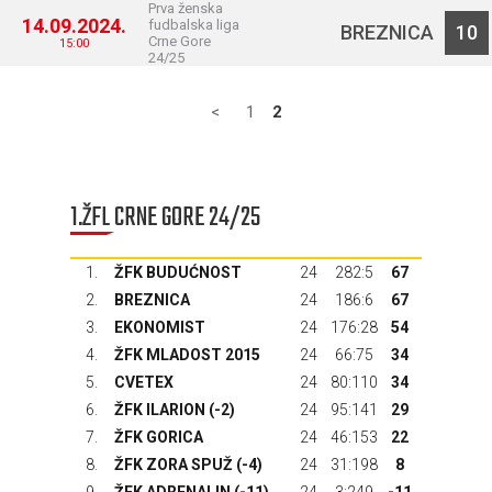
Prva ženska
14.09.2024.
fudbalska liga
BREZNICA
10
Crne Gore
15:00
24/25
<
1
2
1.ŽFL CRNE GORE 24/25
1.
ŽFK BUDUĆNOST
24
282:5
67
2.
BREZNICA
24
186:6
67
3.
EKONOMIST
24
176:28
54
4.
ŽFK MLADOST 2015
24
66:75
34
5.
CVETEX
24
80:110
34
6.
ŽFK ILARION (-2)
24
95:141
29
7.
ŽFK GORICA
24
46:153
22
8.
ŽFK ZORA SPUŽ (-4)
24
31:198
8