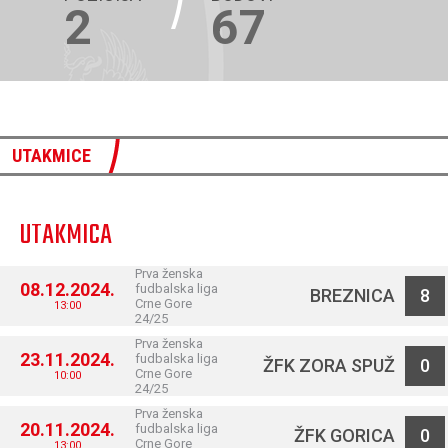
2
67
UTAKMICE
UTAKMICA
Prva ženska
08.12.2024.
fudbalska liga
BREZNICA
8
Crne Gore
13:00
24/25
Prva ženska
23.11.2024.
fudbalska liga
ŽFK ZORA SPUŽ
0
Crne Gore
10:00
24/25
Prva ženska
20.11.2024.
fudbalska liga
ŽFK GORICA
0
Crne Gore
13:00