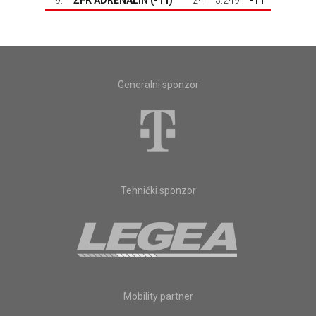
9.
ŽFK ADRENALIN (-11)
24
3:249
-11
Generalni sponzor
Tehnički sponzor
Mobility partner