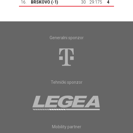
16.
BRSKOVO
(-1)
30
29:175
4
Generalni sponzor
Tehnički sponzor
Mobility partner