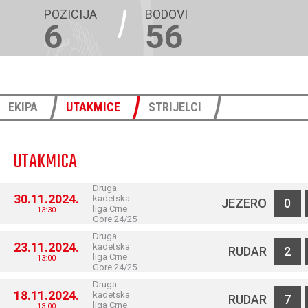
POZICIJA
BODOVI
6
56
EKIPA
UTAKMICE
STRIJELCI
UTAKMICA
Druga
30.11.2024.
kadetska
JEZERO
0
liga Crne
13:30
Gore 24/25
Druga
23.11.2024.
kadetska
RUDAR
2
liga Crne
13:00
Gore 24/25
Druga
18.11.2024.
kadetska
RUDAR
7
liga Crne
13:00