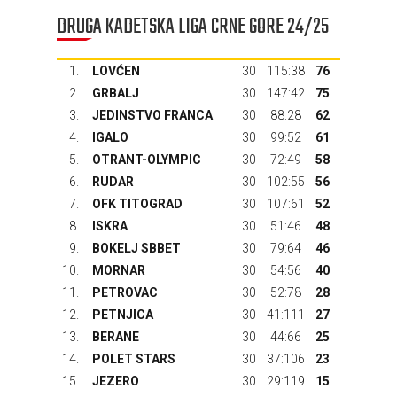
DRUGA KADETSKA LIGA CRNE GORE 24/25
1.
LOVĆEN
30
115:38
76
2.
GRBALJ
30
147:42
75
3.
JEDINSTVO FRANCA
30
88:28
62
4.
IGALO
30
99:52
61
5.
OTRANT-OLYMPIC
30
72:49
58
6.
RUDAR
30
102:55
56
7.
OFK TITOGRAD
30
107:61
52
8.
ISKRA
30
51:46
48
9.
BOKELJ SBBET
30
79:64
46
10.
MORNAR
30
54:56
40
11.
PETROVAC
30
52:78
28
12.
PETNJICA
30
41:111
27
13.
BERANE
30
44:66
25
14.
POLET STARS
30
37:106
23
15.
JEZERO
30
29:119
15