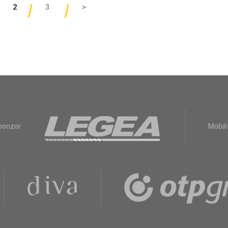
2
3
>
sponzor
Mobili