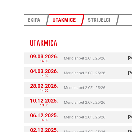
EKIPA
UTAKMICE
STRIJELCI
UTAKMICA
09.03.2026.
P
Meridianbet 2.CFL 25/26
14:00
04.03.2026.
P
Meridianbet 2.CFL 25/26
14:00
28.02.2026.
Meridianbet 2.CFL 25/26
14:00
10.12.2025.
Meridianbet 2.CFL 25/26
13:00
06.12.2025.
P
Meridianbet 2.CFL 25/26
14:00
02.12.2025.
P
Meridianbet 2.CFL 25/26