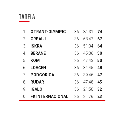
TABELA
1.
OTRANT-OLYMPIC
36
81:31
74
2.
GRBALJ
36
63:42
67
3.
ISKRA
36
51:34
64
4.
BERANE
36
45:36
50
5.
KOM
36
47:43
50
6.
LOVĆEN
36
34:45
48
7.
PODGORICA
36
39:46
47
8.
RUDAR
36
47:48
45
9.
IGALO
36
21:58
32
10.
FK INTERNACIONAL
36
31:76
23