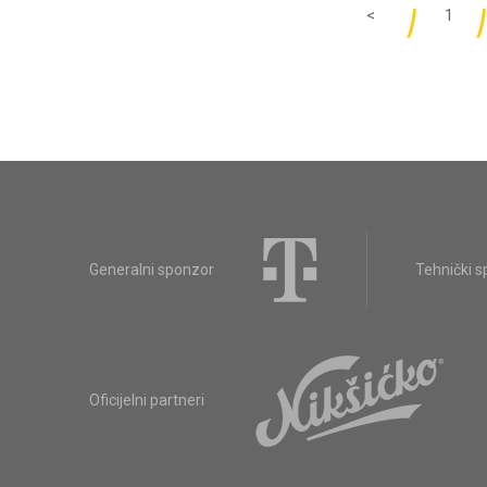
<
1
Generalni sponzor
Tehnički 
Oficijelni partneri