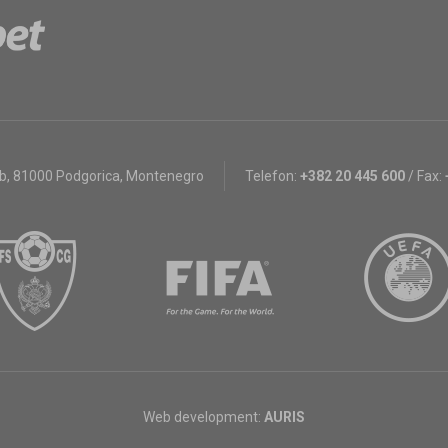
bb
,
81000 Podgorica, Montenegro
Telefon:
+382 20 445 600
/
Fax:
Web development:
AURIS