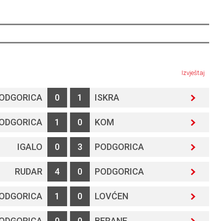
Izvještaj
ODGORICA
0
1
ISKRA
ODGORICA
1
0
KOM
IGALO
0
3
PODGORICA
RUDAR
4
0
PODGORICA
ODGORICA
1
0
LOVĆEN
ODGORICA
0
0
BERANE