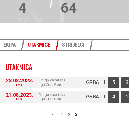
4
64
EKIPA
UTAKMICE
STRIJELCI
UTAKMICA
28.08.2023.
Druga kadetska
GRBALJ
5
3
liga Crne Gore
17:00
21.08.2023.
Druga kadetska
GRBALJ
4
1
liga Crne Gore
17:00
<
1
2
3