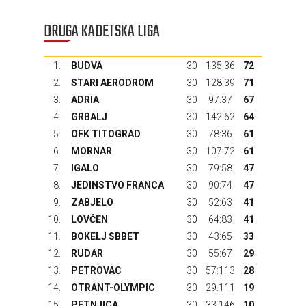
DRUGA KADETSKA LIGA
1.
BUDVA
30
135:36
72
2.
STARI AERODROM
30
128:39
71
3.
ADRIA
30
97:37
67
4.
GRBALJ
30
142:62
64
5.
OFK TITOGRAD
30
78:36
61
6.
MORNAR
30
107:72
61
7.
IGALO
30
79:58
47
8.
JEDINSTVO FRANCA
30
90:74
47
9.
ZABJELO
30
52:63
41
10.
LOVĆEN
30
64:83
41
11.
BOKELJ SBBET
30
43:65
33
12.
RUDAR
30
55:67
29
13.
PETROVAC
30
57:113
28
14.
OTRANT-OLYMPIC
30
29:111
19
15.
PETNJICA
30
33:146
10