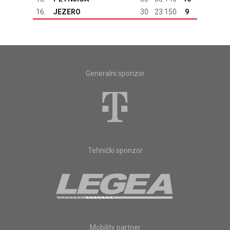
16.
JEZERO
30
23:150
9
Generalni sponzor
Tehnički sponzor
Mobility partner