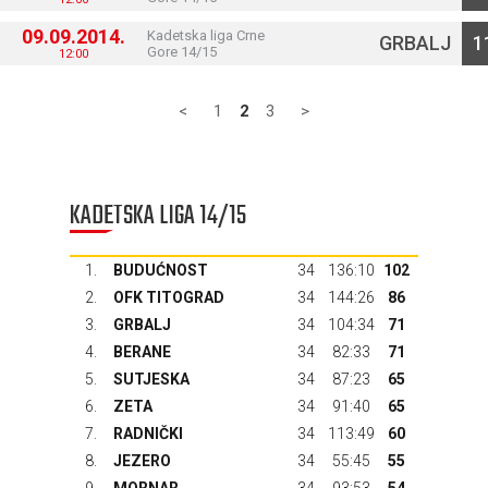
09.09.2014.
Kadetska liga Crne
GRBALJ
1
Gore 14/15
12:00
<
1
2
3
>
KADETSKA LIGA 14/15
1.
BUDUĆNOST
34
136:10
102
2.
OFK TITOGRAD
34
144:26
86
3.
GRBALJ
34
104:34
71
4.
BERANE
34
82:33
71
5.
SUTJESKA
34
87:23
65
6.
ZETA
34
91:40
65
7.
RADNIČKI
34
113:49
60
8.
JEZERO
34
55:45
55