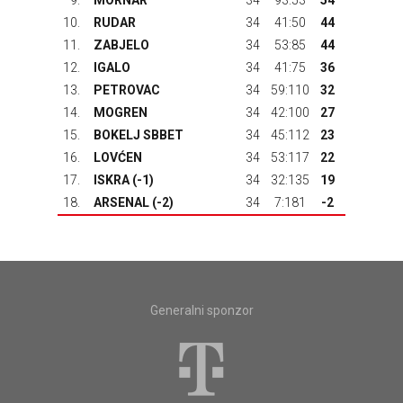
9.
MORNAR
34
93:53
54
10.
RUDAR
34
41:50
44
11.
ZABJELO
34
53:85
44
12.
IGALO
34
41:75
36
13.
PETROVAC
34
59:110
32
14.
MOGREN
34
42:100
27
15.
BOKELJ SBBET
34
45:112
23
16.
LOVĆEN
34
53:117
22
17.
ISKRA
(-1)
34
32:135
19
18.
ARSENAL
(-2)
34
7:181
-2
Generalni sponzor