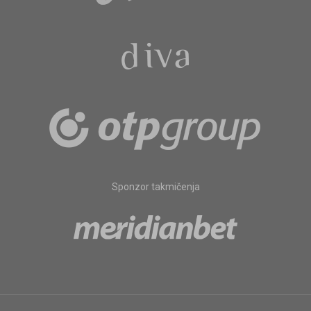
Sponzor takmičenja