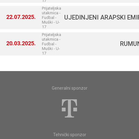
17
Prijateljska
utakmica -
22.07.2025.
UJEDINJENI ARAPSKI EMI
Fudbal -
Muški - U-
17
Prijateljska
utakmica -
20.03.2025.
RUMU
Fudbal -
Muški - U-
17
Generalni sponzor
Tehnički sponzor