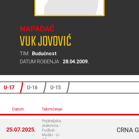
NAPADAČ
VUK JOVOVIĆ
TIM:
Budućnost
DATUM ROĐENJA:
28.04.2009.
U-17
U-16
U-15
Datum
Takmičenje
Prijateljska
utakmica -
25.07.2025.
CRNA 
Fudbal -
Muški - U-