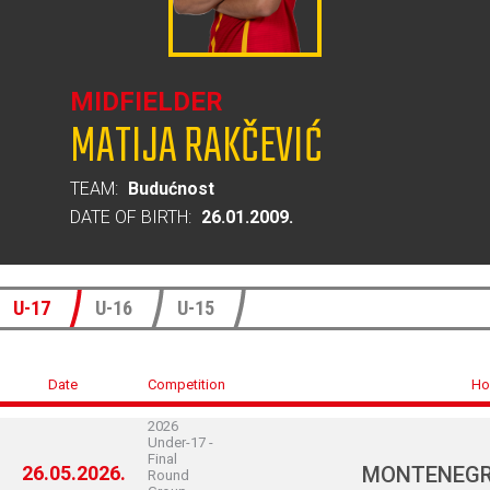
MIDFIELDER
MATIJA RAKČEVIĆ
TEAM:
Budućnost
DATE OF BIRTH:
26.01.2009.
U-17
U-16
U-15
Date
Competition
Ho
2026
Under-17 -
Final
26.05.2026.
MONTENEG
Round